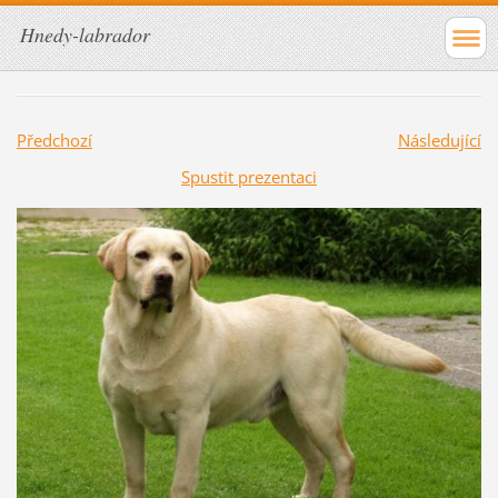
Hnedy-labrador
Předchozí
Následující
Spustit prezentaci